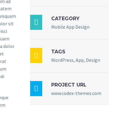
im ad
ptatem
quisquam
CATEGORY

lor sit
Mobile App Design
isci
mquam
a dolor
TAGS
et

WordPress, App, Design
rat
sum
di
PROJECT URL

www.codex-themes.com
eque
rem