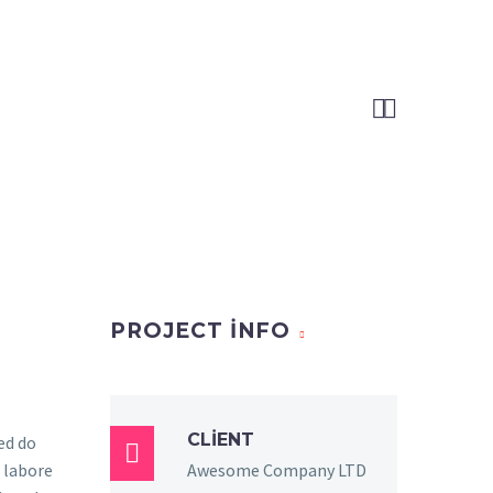


PROJECT INFO
CLIENT
sed do

 labore
Awesome Company LTD