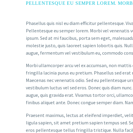
PELLENTESQUE EU SEMPER LOREM. MORBI
Phasellus quis nisl eu diam efficitur pellentesque. V
Pellentesque eu semper lorem. Morbi vel venenatis ve
ipsum. Sed at mi faucibus, porta sem eget, malesuad
molestie justo, quis laoreet sapien lobortis quis. Nu
augue, fermentum vel vestibulum eu, commodo conseq
Morbi ullamcorper arcu vel ex accumsan, non mattis d
fringilla lacinia purus eu pretium. Phasellus sed erat
Maecenas nec venenatis odio. Sed eu pellentesque urna
vestibulum luctus vel sed eros. Donec quis diam nunc. 
augue, quis gravida erat. Vivamus tortor orci, ullamc
finibus aliquet ante. Donec congue semper diam. Nam
Praesent maximus, lectus at eleifend imperdiet, veli
ligula sapien, sit amet pretium sapien tempus sed. Se
eros pellentesque tellus fringilla tristique. Nulla f