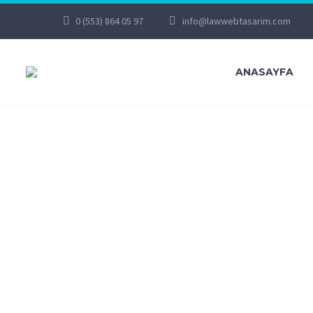
0 (553) 864 05 97
info@lawwebtasarim.com
ANASAYFA
APP 