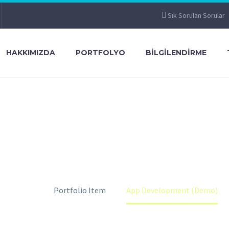
Sık Sorulan Sorular
HAKKIMIZDA
PORTFOLYO
BILGILENDIRME
DEVELOPMENT (
Home
Portfolio Item
App Development (Demo)