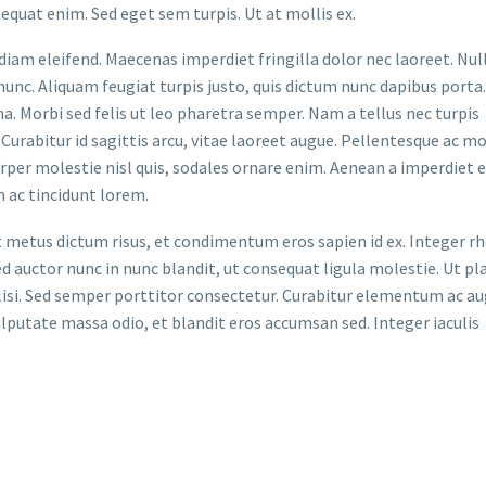
uat enim. Sed eget sem turpis. Ut at mollis ex.
iam eleifend. Maecenas imperdiet fringilla dolor nec laoreet. Nu
 nunc. Aliquam feugiat turpis justo, quis dictum nunc dapibus porta.
. Morbi sed felis ut leo pharetra semper. Nam a tellus nec turpis
Curabitur id sagittis arcu, vitae laoreet augue. Pellentesque ac mo
orper molestie nisl quis, sodales ornare enim. Aenean a imperdiet e
 ac tincidunt lorem.
t metus dictum risus, et condimentum eros sapien id ex. Integer r
d auctor nunc in nunc blandit, ut consequat ligula molestie. Ut pl
acilisi. Sed semper porttitor consectetur. Curabitur elementum ac a
vulputate massa odio, et blandit eros accumsan sed. Integer iaculis