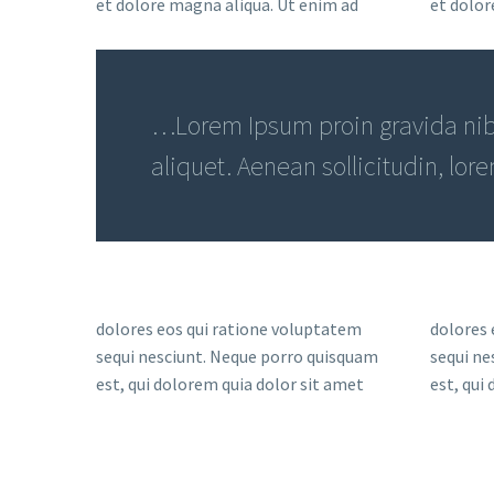
et dolore magna aliqua. Ut enim ad
et dolor
…Lorem Ipsum proin gravida nibh
aliquet. Aenean sollicitudin, lor
dolores eos qui ratione voluptatem
dolores 
sequi nesciunt. Neque porro quisquam
sequi ne
est, qui dolorem quia dolor sit amet
est, qui