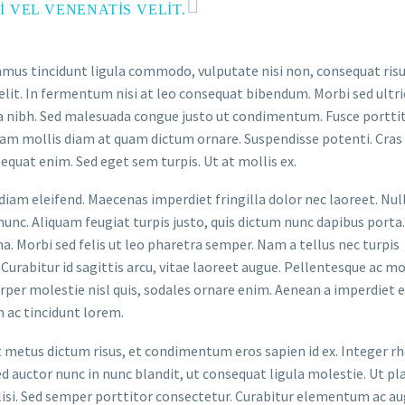
 VEL VENENATIS VELIT.
ivamus tincidunt ligula commodo, vulputate nisi non, consequat risu
lit. In fermentum nisi at leo consequat bibendum. Morbi sed ultri
a nibh. Sed malesuada congue justo ut condimentum. Fusce portti
llam mollis diam at quam dictum ornare. Suspendisse potenti. Cras 
uat enim. Sed eget sem turpis. Ut at mollis ex.
iam eleifend. Maecenas imperdiet fringilla dolor nec laoreet. Nu
 nunc. Aliquam feugiat turpis justo, quis dictum nunc dapibus porta.
. Morbi sed felis ut leo pharetra semper. Nam a tellus nec turpis
Curabitur id sagittis arcu, vitae laoreet augue. Pellentesque ac mo
orper molestie nisl quis, sodales ornare enim. Aenean a imperdiet e
 ac tincidunt lorem.
t metus dictum risus, et condimentum eros sapien id ex. Integer r
d auctor nunc in nunc blandit, ut consequat ligula molestie. Ut pl
acilisi. Sed semper porttitor consectetur. Curabitur elementum ac a