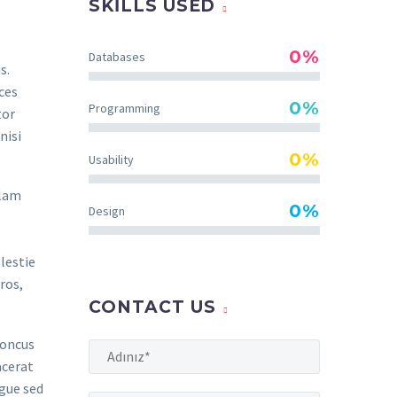
SKILLS USED
0%
Databases
s.
ces
0%
Programming
tor
nisi
0%
Usability
llam
0%
Design
lestie
ros,
CONTACT US
honcus
acerat
ugue sed