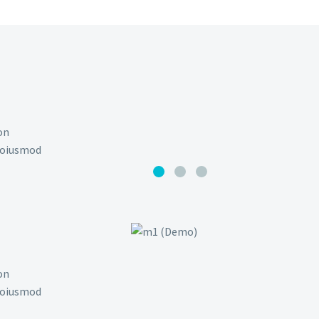
on
 doiusmod
on
 doiusmod