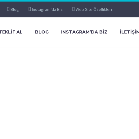
Blog
Instagram’da Biz
Web Site Özellikleri
TEKLIF AL
BLOG
INSTAGRAM’DA BIZ
İLETIŞI
DEMO)