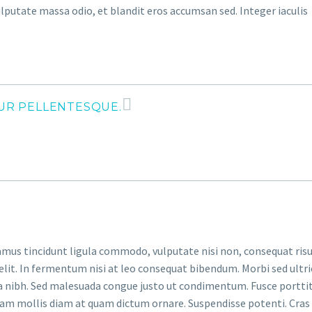
vulputate massa odio, et blandit eros accumsan sed. Integer iaculis
TUR PELLENTESQUE.
ivamus tincidunt ligula commodo, vulputate nisi non, consequat risu
lit. In fermentum nisi at leo consequat bibendum. Morbi sed ultri
a nibh. Sed malesuada congue justo ut condimentum. Fusce portti
llam mollis diam at quam dictum ornare. Suspendisse potenti. Cras 