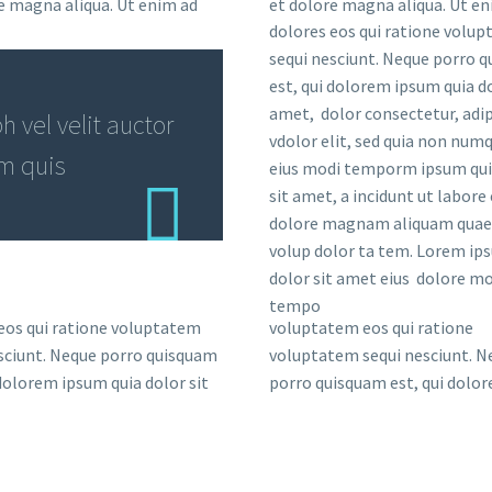
e magna aliqua. Ut enim ad
et dolore magna aliqua. Ut en
dolores eos qui ratione volu
sequi nesciunt. Neque porro 
est, qui dolorem ipsum quia do
amet, dolor consectetur, adip
 vel velit auctor
vdolor elit, sed quia non nu
em quis
eius modi temporm ipsum qui
sit amet, a incidunt ut labore 
dolore magnam aliquam quae
volup dolor ta tem. Lorem ip
dolor sit amet eius dolore mo
tempo
eos qui ratione voluptatem
voluptatem eos qui ratione
sciunt. Neque porro quisquam
voluptatem sequi nesciunt. N
 dolorem ipsum quia dolor sit
porro quisquam est, qui dolo